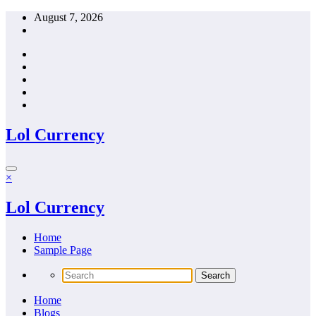
Skip
August 7, 2026
to
content
Lol Currency
×
Lol Currency
Home
Sample Page
Home
Blogs