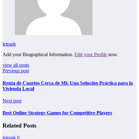
letrank
Add your Biographical Information.
Edit your Profile
now.
view all posts
Previous post
Renta de Cuartos Cerca de Mí: Una Solución Práctica para la
Vivienda Local
Next post
Best Online Strategy Games for Competitive Players
Related Posts
letrank
0